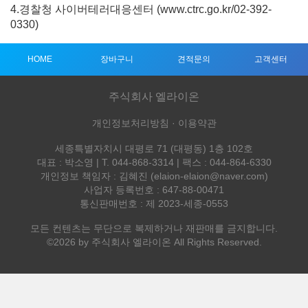
4.경찰청 사이버테러대응센터 (
www.ctrc.go.kr/02-392-
0330
)
HOME
장바구니
견적문의
고객센터
주식회사 엘라이온
개인정보처리방침 ·
이용약관
세종특별자치시 대평로 71 (대평동) 1층 102호
대표 : 박소영 | T. 044-868-3314 | 팩스 : 044-864-6330
개인정보 책임자 : 김혜진 (
elaion-elaion@naver.com
)
사업자 등록번호 : 647-88-00471
통신판매번호 : 제 2023-세종-0553
모든 컨텐츠는 무단으로 복제하거나 재판매를 금지합니다.
©2026 by 주식회사 엘라이온 All Rights Reserved.