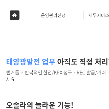
운영관리신청
세무서비
신
운영관리신청
태양광발전 업무
아직도 직접 처
번거롭고 반복적인 한전/KPX 청구 · REC 발급/거래 
커뮤니티
세요.
오솔라의 놀라운 기능!