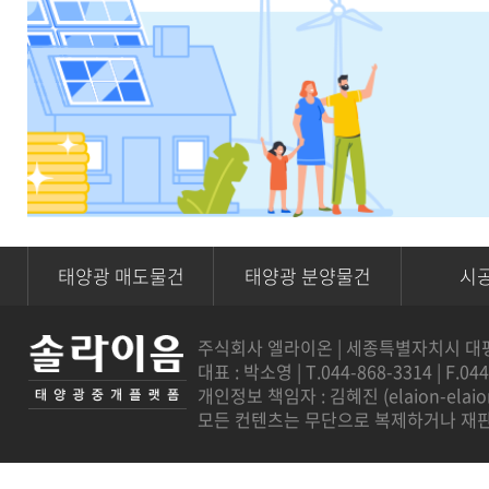
태양광 매도물건
태양광 분양물건
시
주식회사 엘라이온 | 세종특별자치시 대평로 7
대표 : 박소영 | T.044-868-3314 | F.04
개인정보 책임자 : 김혜진 (
elaion-ela
모든 컨텐츠는 무단으로 복제하거나 재판매를 금지