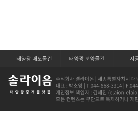
태양광 매도물건
태양광 분양물건
시
주식회사 엘라이온 | 세종특별자치시 대평로 7
대표 : 박소영 | T.044-868-3314 | F.04
개인정보 책임자 : 김혜진 (
elaion-ela
모든 컨텐츠는 무단으로 복제하거나 재판매를 금지