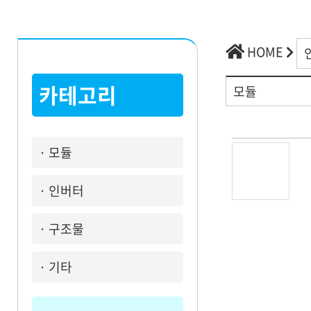
HOME
신
운영관리신청
카테고리
모듈
· 모듈
· 인버터
커뮤니티
· 구조물
· 기타