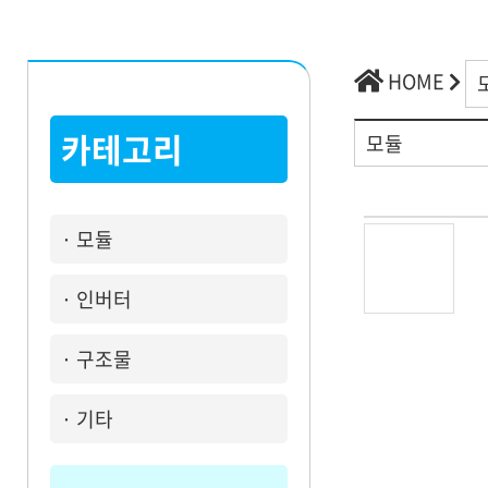
HOME
신
운영관리신청
카테고리
모듈
· 모듈
· 인버터
커뮤니티
· 구조물
· 기타