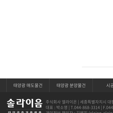
태양광 매도물건
태양광 분양물건
시
주식회사 엘라이온 | 세종특별자치시 대평로 7
대표 : 박소영 | T.044-868-3314 | F.04
개인정보 책임자 : 김혜진 (
elaion-ela