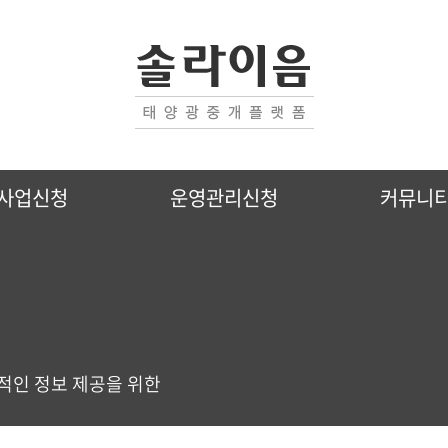
분양물건 리스트
분양물건 등록하기
사업신청
운영관리신청
커뮤니
RE100신청
태양광후순위대출신청
적인 정보 제공을 위한
CMI 태양광보험가입신청
tax (세무서비스)