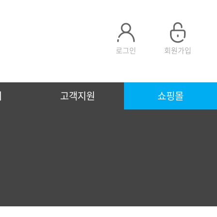
로그인
회원가입
티
고객지원
쇼핑몰
VPP 전력중개사업 신청
지붕태양광
태양광시공문의
사업물건 등록하기