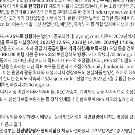
 확대하였다
blog.mal-eum.com
. 또한 육상보다 비용이 높은
해상풍력의 가중
 특히 이 개편으로
한국형 FIT
제도가 새롭게 도입되었는데, 이는 소형 태양광 
쟁입찰 평균가로 20년 장기전력을 구매하도록 한 것이다
industrynews.co.kr
태양광 고정가격 경쟁입찰을 시행하였다. 한편 태양광 발전의 급격한 증가에 따
co.kr
. 이는 난개발 대신 산업단지, 폐염전, 유휴부지 등 적합 입지에 재생에
% → 25%로 상향
하는 법안이 공포되었다
jipyong.com
. 이로써 2022년까
비율 목표를 재설정하여,
2022년 12.5%
,
2023년 14.5%
,
2024년 17.0%
,
망을 관리하고, 초과 공급 시
공급인증서 가격 하한제(벼룩시장)
도입 등을 검토
과
RE100 이행
지원 등 RPS 외의 보완정책도 병행하기 시작했다
2050cnc.go.
등에서 2030년 재생에너지 목표가 21.6%로 조정됨에 따라, RPS 의무비율
부담을 완화하는 대신 목표 속도를 완만하게 조절하였다
daily.hankooki.com
m
. 이는 원전의 활용 확대와 재생에너지 성장속도의 현실화를 반영한 조치로 해
야 한다는 논의도 지속되고 있다
sjeec.or.kr
. 산업부는 2023년 3월 수립된
탄소
 재확인하였다
2050cnc.go.kr
.
너지 시장 여건에 따라 의무비율, REC 가중치, 계약제도 등을 지속적으로 조
강화 시 인센티브를 보완하는 등 정책 연계를 추진함으로써 RPS 제도의 실효성
의 정책을 주도하였다. 태양광·풍력 발전시설이 자연환경에 미치는 영향을 평가
 다음과 같다:
 환경부는
환경영향평가 협의지침
을 처음 마련하였다.
2018년 8월 1일 시행
된 