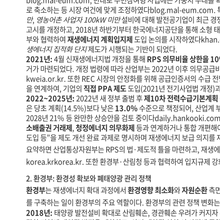
blog.mal-eum.com
, 반대로 주민참여형 사업에는 가중치 우대를
로 축소하는 등 시장 여건에 맞게 조정하였다
blog.mal-eum.com
.
만
,
영농어촌 사업자 100kW 미만
설비에 대해 발전공기업이 최근 경
고시를 개정하고, 2018년 하반기부터 한국에너지공단을 통해 소형 
부와 협력하여
재생에너지 계획입지제
도입 논의를 시작하였다
khan.
생에너지 집적화 단지
제도가 시행되는 기반이 되었다.
2021년:
4월 신재생에너지법 개정을 통해
RPS 의무비율 상한을 10
거가 마련되었다. 개정 법령에 따라 산업부는 2022년 이후 의무공급
kweia.or.kr
. 또한 REC 시장의 안정화를 위해 공급인증서의 수급 전
을 연계하여, 기업의
직접 PPA 제도
도입(2021년 전기사업법 개정)
2022~2025년:
2022년 새 정부 출범 후
제10차 전력수급기본계획
은 당초 계획(14.5%)보다 낮은
13.0%
수준으로 책정되어, 산업계 
2028년 21% 등 완만한 상승안을 검토 중이다
daily.hankooki.co
소배출권 거래제
,
청정에너지 의무화제
등과 연계하거나 통합 개편해
도입 등”을 제도 개선 완료 과제로 명시하며 재생에너지 보급 의지를
요약하면 산업통상자원부는 RPS의 법·제도적 틀을 마련하고, 재생에
korea.kr
korea.kr
. 또한 환경부·산림청 등과 협력하여 입지규제 
2. 환경부: 환경성 확보와 폐태양광 관리 정책
환경부
는 재생에너지 확대 과정에서
환경영향 최소화
와
자원순환
측면
를 구축하는 일이 환경부의 주요 역할이다. 환경부의 관련 정책 변화는
2018년:
태양광 발전설비 확대로 산림훼손, 경관훼손 우려가 커지자