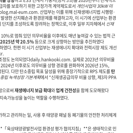
치를 상향
하고 ESS 연계시 가중치(당시 5.0)를 2020년부터 단계적으
공급자를 보호하기 위한 고정가격 계약제도로서
개인사업자 30kW 미
blog.mal-eum.com
. 산업부는 이를 위해 신재생에너지법 시행령·
라 발생한 산지훼손과 환경문제를 해결하고자, 이 시기에 산업부는 환경
너지 단지를 조성하도록 장려하는 정책으로, 이후 일부 지자체에서
신재
지 10%로 멈춰 있던 의무비율을 이후에도 매년 높여갈 수 있는 법적 근
2025년 약 20.5%
등으로 크게 상향하는 방안을 추진하였다
하였다. 한편 이 시기 산업부는 재생에너지 확대와 전력시장 제도 개선
kr
.
의 조정도 논의되었다
daily.hankooki.com
. 실제로 2023년 의무비율
. 2024년 이후로도 의무비율 상향 경로를 완화하여 2026년 15%,
석된다. 다만 탄소중립 목표 달성을 위해 중장기적으로 RPS 제도를
탄
중립 녹색성장 기본계획
에서 “신재생공급의무 비율 상향, 제3자 PPA
정함으로써
재생에너지 보급 확대
와
업계 건전성
을 함께 도모해왔다
과 지속가능성을 높이는 역할을 수행하였다.
하고 관리하는 일, 사용 후 태양광 패널 등 폐기물의 안전한 처리체계
**「육상태양광발전사업 환경성 평가 협의지침」**은 생태적으로 민