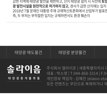
감한 지역에 태양광 발전을 제한하고, 산지 태양광 설치 시 사전에
토
광 발전시설을 원천적으로 허가하지 않고
, 경사가 급한 산지에는 입지
2018년 7월 문재인 대통령 주재 규제혁신토론회에서 산업부가 발표
즉, 두 부처는 부적절한 입지는 규제하면서도 환경 훼손이
태양광 매도물건
태양광 분양물건
주식회사 엘라이온 | 세종특별자치시 대평로 
대표 : 박소영 | T.044-868-3314 | F.0
개인정보 책임자 : 김혜진 (
elaion-el
모든 컨텐츠는 무단으로 복제하거나 재판매를 금