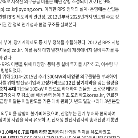
년 2%로 시작한 의무공급 비율은 매년 상향 조정되어 2021년 9%,
pj.co.kr
jipyong.com
. 이러한 RPS 정책의 설계·운영에는 산업통
 RPS 제도와의 관련성, 2012년부터 2025년까지 연도별 주요 정
이용안내
행사안내
 기관 간 정책 연계성과 협업 구조를 살펴본다.
 부여, 장기계약제도 등 세부 정책을 수립해왔다. 2012년 RPS 시행
였다
epj.co.kr
. 이를 통해 대형 발전사들에 재생에너지 설비 투자를 유
과 같다:
 RPS 이행을 위해 태양광·풍력 등 설비 투자를 시작하고, 이수량 부
 병행되었다.
기 위해 2014~2015년 추가 300MW의 태양광 의무물량을 부과하여
업자를 위해 발전공기업과
고정가격으로 12년 장기계약
을 맺는 물량을
가중치 우대
기준을 100kW 미만으로 확대하여 건물형·소용량 태양광
 고가중치 후 감소)를 해상풍력 등에 최초 도입하고
korea.kr
, 연료전
공급량 미달분 이월한도를 기존 대비 완화(차년도 일괄→최대 3년 분할
PS 의무비율 상향이 불가피해졌으며, 산업부는 관계 부처와 협의하여
 참여형 사업을 적극 유도하고, 신재생 발전사업자의 송배전망 계통연
1.0에서 0.7로 대폭 하향 조정
하여 난개발 억제를 유도하였고