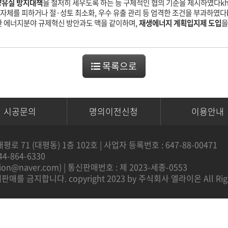
양유실 방지대책
을 철저히 세우도록 하는 등 구체적인 협의 기준을 제시하였다
kh
 자체를 피하거나 절·성토 최소화, 우수 유출 관리 등 엄격한 조건을 부과하였다
한 에너지분야 규제혁신 방안과도 맥을 같이하며,
재생에너지 계획입지제 도입
을
목록으로
시공문의
명의이전신청
이용안내
71 (대평동) 1층 102호 | 사업자 등록번호 : 647-88-00471
44-864-6330
aion@naver.com
) | 통신판매번호 : 제 2023-세종-0553
지합니다. copyright 2023 by 주식회사 엘라이온 All Rights