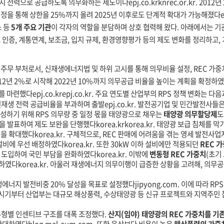
에너지 전력으로 공급하도록 의무화하는 제도이다
epj.co.kr
knrec.or.kr
. 2012
개정을 통해 상한을 25%까지 올려 2025년 이후로도 단계적 확대가 가능해졌다
e
소 등
5개 주요 기관
이 각자의 역할을 분담하며 상호 협력해 왔다. 아래에서는 기관별
공지사항
자주묻는질문
 인증, 계통연계, 보조금, 입지 규제, 환경영향평가 등의 제도 변화를 정리하고,
1:1무료상담
 주무 부처로서, 신재생에너지법 및 하위 고시를 통해 의무비율 설정, REC 가중치
12년 2%로 시작해 2022년 10%까지 의무공급 비율을 높이는 계획을 확정하
기를 마련했다
epj.co.kr
epj.co.kr
. 주요 연도별 산업부의 RPS 정책 변화는 다음
 신재생 전력 공급비율을 부과하며 출발
epj.co.kr
. 발전공기업 및 민간발전사들은
성하기 위해 RPS 의무량 중 일정 몫을 태양광으로 채우는
태양광 의무할당제
도
**을 발표하여 제도 보완을 단행했다
korea.kr
korea.kr
. 태양광 보급 침체를 막
원을 확대했다
korea.kr
. 구체적으로, REC 판매에 어려움을 겪는 영세 발전사
 설비에 우선 배정하였다
korea.kr
. 또한 30kW 이하 설비에만 적용되던
REC 
 도입하여 국민 부담을 완화하였다
korea.kr
. 이밖에
변동형 REC 가중치
(초기
화하였다
korea.kr
. 아울러 재생에너지 의무이행이 급증한 상황을 고려해, 의무
재생에너지 발전비중 20% 달성을 목표로 설정했다
jipyong.com
. 이에 따라 R
이 시기부터 산업부는 대규모 해상풍력, 수상태양광 등 신규 프로젝트와 지역주민
유형별 인센티브 구조를 대폭 조정했다.
산지(임야) 태양광의 REC 가중치를 기존 