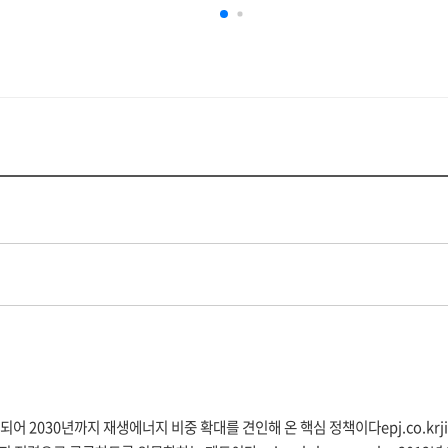
세무서비스
태양광 유지관리
매수신청
명의이전신청
태양광소식
태양광자료실
입되어 2030년까지 재생에너지 비중 확대를 견인해 온 핵심 정책이다
epj.co.kr
j