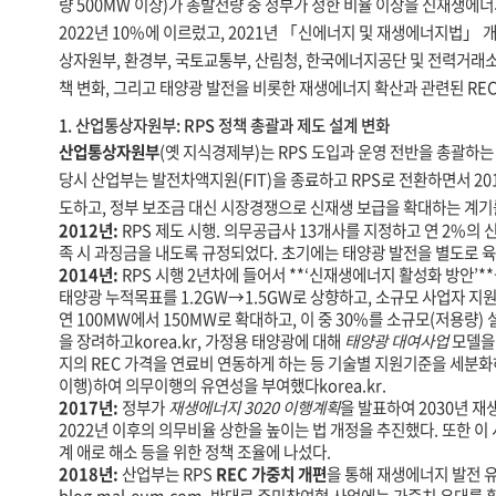
량 500MW 이상)가 총발전량 중 정부가 정한 비율 이상을 신재생
2022년 10%에 이르렀고, 2021년 「신에너지 및 재생에너지법」 
상자원부, 환경부, 국토교통부, 산림청, 한국에너지공단 및 전력거래
고객지원
책 변화, 그리고 태양광 발전을 비롯한 재생에너지 확산과 관련된 REC
1. 산업통상자원부: RPS 정책 총괄과 제도 설계 변화
산업통상자원부
(옛 지식경제부)는 RPS 도입과 운영 전반을 총괄하는
당시 산업부는 발전차액지원(FIT)을 종료하고 RPS로 전환하면서 20
도하고, 정부 보조금 대신 시장경쟁으로 신재생 보급을 확대하는 계
2012년:
RPS 제도 시행. 의무공급사 13개사를 지정하고 연 2%의
족 시 과징금을 내도록 규정되었다. 초기에는 태양광 발전을 별도로 육
2014년:
RPS 시행 2년차에 들어서 **‘신재생에너지 활성화 방안’
태양광 누적목표를 1.2GW→1.5GW로 상향하고, 소규모 사업자 지
연 100MW에서 150MW로 확대하고, 이 중 30%를 소규모(저용량)
을 장려하고
korea.kr
, 가정용 태양광에 대해
태양광 대여사업
모델을
지의 REC 가격을 연료비 연동하게 하는 등 기술별 지원기준을 세분
이행)하여 의무이행의 유연성을 부여했다
korea.kr
.
2017년:
정부가
재생에너지 3020 이행계획
을 발표하여 2030년 
2022년 이후의 의무비율 상한을 높이는 법 개정을 추진했다. 또한 
계 애로 해소 등을 위한 정책 조율에 나섰다.
2018년:
산업부는 RPS
REC 가중치 개편
을 통해 재생에너지 발전 