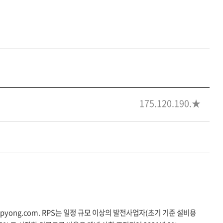
매트설치
제초작업
175.120.190.★
태양광수익계산기
SNS미디어
ipyong.com
. RPS는 일정 규모 이상의 발전사업자(초기 기준 설비용